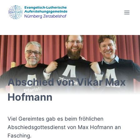
Zum
Inhalt
springen
Abschied von Vikar Max
Hofmann
Viel Gereimtes gab es beim fröhlichen
Abschiedsgottesdienst von Max Hofmann an
Fasching.