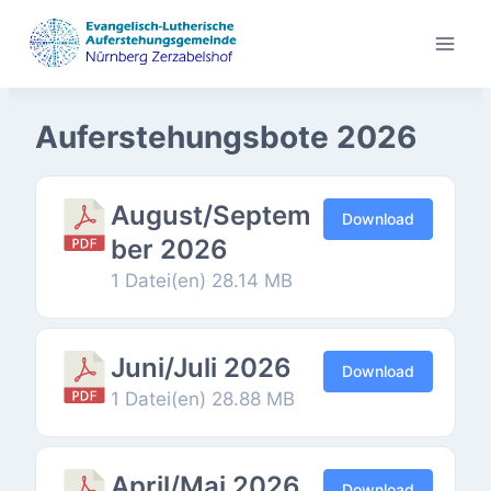
Zum
Inhalt
springen
Auferstehungsbote 2026
August/Septem
Download
ber 2026
1 Datei(en)
28.14 MB
Juni/Juli 2026
Download
1 Datei(en)
28.88 MB
April/Mai 2026
Download