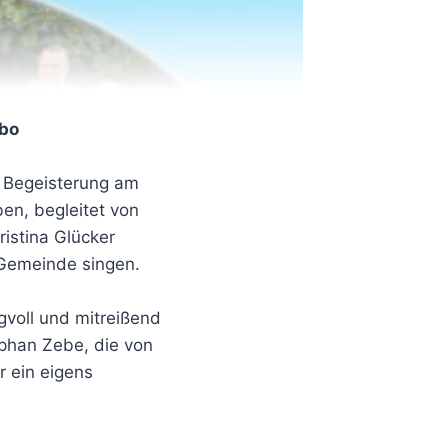
abo
ie Begeisterung am
ben, begleitet von
ristina Glücker
 Gemeinde singen.
gvoll und mitreißend
ephan Zebe, die von
r ein eigens