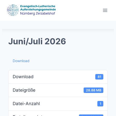
Zum
Inhalt
springen
Juni/Juli 2026
Download
Download
81
Dateigröße
28.88 MB
Datei-Anzahl
1