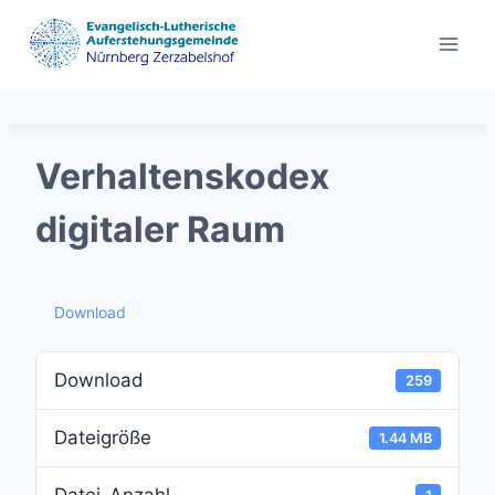
Zum
Inhalt
springen
Verhaltenskodex
digitaler Raum
Download
Download
259
Dateigröße
1.44 MB